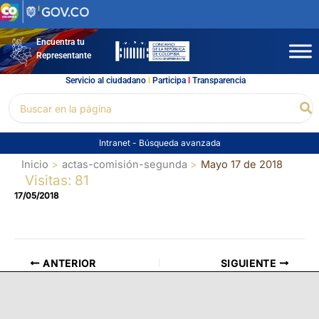
Ir
al
contenido
Encuentra tu
Representante
Servicio al ciudadano
l
Participa
l
Transparencia
Buscar
Bu
por:
Intranet
-
Búsqueda avanzada
Inicio
actas-comisión-segunda
Mayo 17 de 2018
Visitas: 81
17/05/2018
ANTERIOR
SIGUIENTE