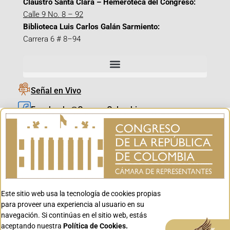
Claustro Santa Clara – Hemeroteca del Congreso:
Calle 9 No. 8 – 92
Biblioteca Luis Carlos Galán Sarmiento:
Carrera 6 # 8–94
Señal en Vivo
Facebook_@CamaraColombia
Instagram_@CamaraColombia
X_@CamaraColombia
Youtube_@CamaraColombia
Tiktok_@CamaraColombia
Este sitio web usa la tecnología de cookies propias
Youtube_@CanalCongreso
para proveer una experiencia al usuario en su
navegación. Si continúas en el sitio web, estás
aceptando nuestra
Política de Cookies.
Aceptar