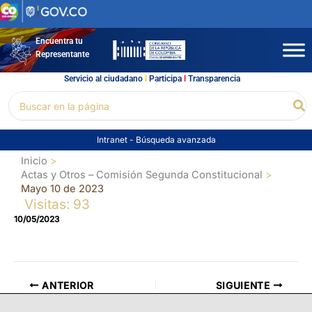
Ir
al
contenido
Encuentra tu
Representante
Servicio al ciudadano
l
Participa
l
Transparencia
Buscar
Bu
por:
Intranet
-
Búsqueda avanzada
Inicio
Actas y Otros – Comisión Segunda Constitucional
Mayo 10 de 2023
Visitas: 93
10/05/2023
ANTERIOR
SIGUIENTE