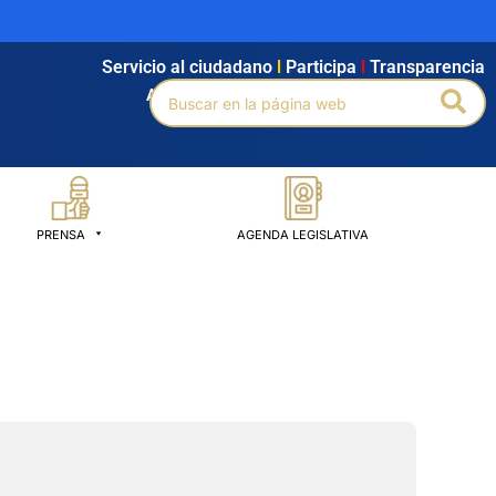
Servicio al ciudadano
l
Participa
l
Transparencia
Buscar
Bus
Agendamiento
l
Intranet
l
Búsqueda avanzada
por:
PRENSA
AGENDA LEGISLATIVA