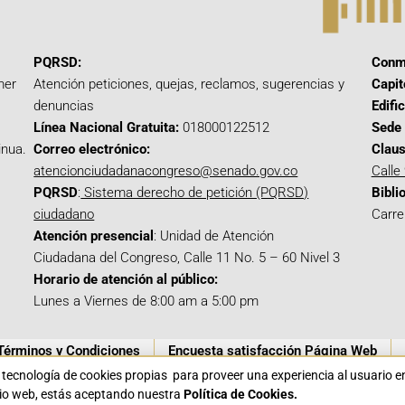
PQRSD:
Conm
mer
Atención peticiones, quejas, reclamos, sugerencias y
Capit
denuncias
Edifi
Línea Nacional Gratuita:
018000122512
Sede 
inua.
Correo electrónico:
Claus
atencionciudadanacongreso@senado.gov.co
Calle
PQRSD
:
Sistema derecho de petición (PQRSD)
Bibli
ciudadano
Carre
Atención presencial
: Unidad de Atención
Ciudadana del Congreso, Calle 11 No. 5 – 60 Nivel 3
Horario de atención al público:
Lunes a Viernes de 8:00 am a 5:00 pm
Términos y Condiciones
Encuesta satisfacción Página Web
a tecnología de cookies propias para proveer una experiencia al usuario 
itio web, estás aceptando nuestra
Política de Cookies.