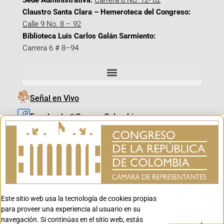
Sede Administrativa:
Carrera 8 No. 12- 02
Claustro Santa Clara – Hemeroteca del Congreso:
Calle 9 No. 8 – 92
Biblioteca Luis Carlos Galán Sarmiento:
Carrera 6 # 8–94
Señal en Vivo
Facebook_@CamaraColombia
Instagram_@CamaraColombia
X_@CamaraColombia
Youtube_@CamaraColombia
Tiktok_@CamaraColombia
Este sitio web usa la tecnología de cookies propias
Youtube_@CanalCongreso
para proveer una experiencia al usuario en su
navegación. Si continúas en el sitio web, estás