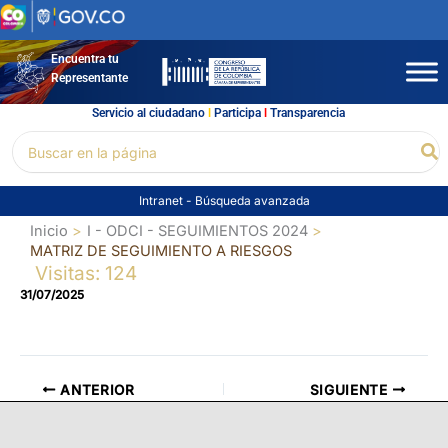
Ir
al
contenido
Encuentra tu
Representante
Servicio al ciudadano
l
Participa
l
Transparencia
Buscar
Bu
por:
Intranet
-
Búsqueda avanzada
Inicio
I - ODCI - SEGUIMIENTOS 2024
MATRIZ DE SEGUIMIENTO A RIESGOS
Visitas: 124
31/07/2025
ANTERIOR
SIGUIENTE