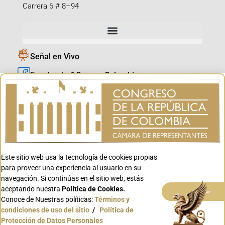
Carrera 6 # 8–94
Señal en Vivo
Facebook_@CamaraColombia
Instagram_@CamaraColombia
X_@CamaraColombia
Youtube_@CamaraColombia
Tiktok_@CamaraColombia
Este sitio web usa la tecnología de cookies propias
Youtube_@CanalCongreso
para proveer una experiencia al usuario en su
navegación. Si continúas en el sitio web, estás
aceptando nuestra
Política de Cookies.
Aceptar
Conoce de Nuestras políticas:
Términos y
condiciones de uso del sitio
/
Política de
Conoce GOV.CO
Protección de Datos Personales