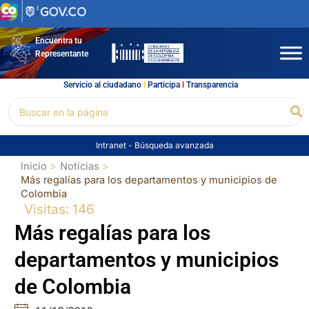
Ir
al
contenido
Encuentra tu
Representante
Servicio al ciudadano
l
Participa
l
Transparencia
Buscar
Bu
por:
Intranet
-
Búsqueda avanzada
Inicio
Noticias
Más regalías para los departamentos y municipios de
Colombia
Visitas: 146
Más regalías para los
departamentos y municipios
de Colombia