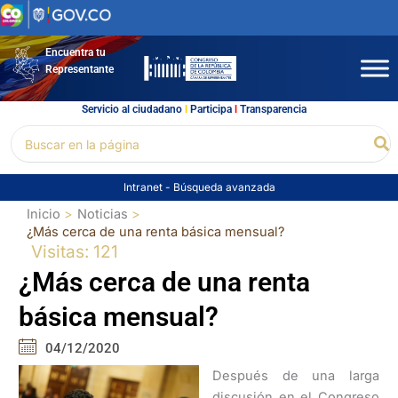
Ir
al
contenido
Encuentra tu
Representante
Servicio al ciudadano
l
Participa
l
Transparencia
Buscar
Bu
por:
Intranet
-
Búsqueda avanzada
Inicio
Noticias
¿Más cerca de una renta básica mensual?
Visitas: 121
¿Más cerca de una renta
básica mensual?
04/12/2020
Después de una larga
discusión en el Congreso