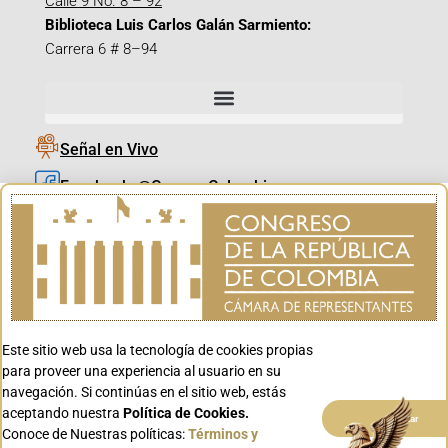
Calle 9 No. 8 – 92
Biblioteca Luis Carlos Galán Sarmiento:
Carrera 6 # 8–94
Señal en Vivo
Facebook_@CamaraColombia
Instagram_@CamaraColombia
X_@CamaraColombia
Youtube_@CamaraColombia
Tiktok_@CamaraColombia
Este sitio web usa la tecnología de cookies propias
Youtube_@CanalCongreso
para proveer una experiencia al usuario en su
navegación. Si continúas en el sitio web, estás
aceptando nuestra
Política de Cookies.
Aceptar
Conoce de Nuestras políticas:
Términos y