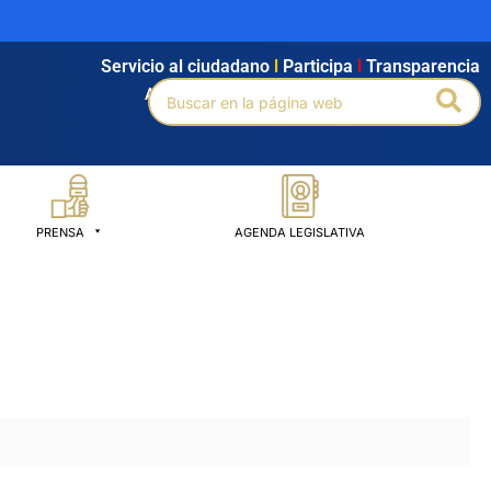
Servicio al ciudadano
l
Participa
l
Transparencia
Buscar
Bus
Agendamiento
l
Intranet
l
Búsqueda avanzada
por:
PRENSA
AGENDA LEGISLATIVA