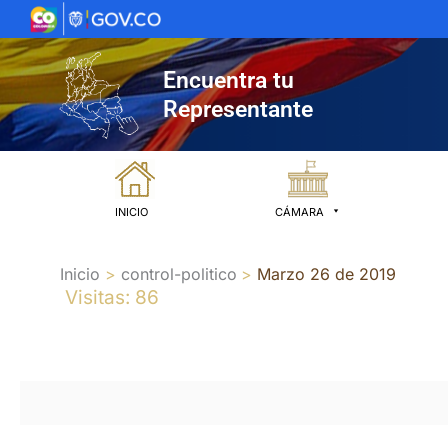
Ir
al
contenido
Encuentra tu
Representante
INICIO
CÁMARA
Inicio
control-politico
Marzo 26 de 2019
Visitas: 86