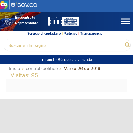
Ir
al
contenido
Encuentra tu
Representante
Servicio al ciudadano
l
Participa
l
Transparencia
Buscar
Bu
por:
Intranet
-
Búsqueda avanzada
Inicio
control-politico
Marzo 26 de 2019
Visitas: 95