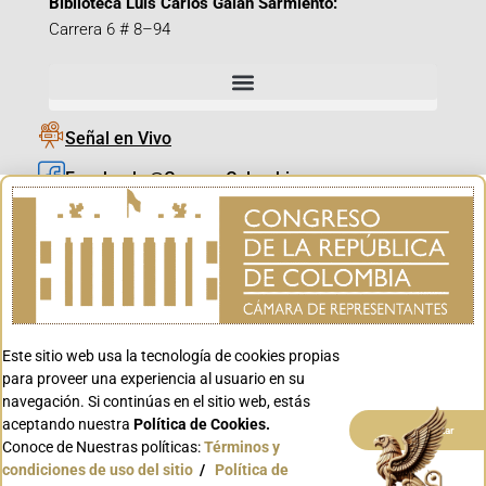
Biblioteca Luis Carlos Galán Sarmiento:
Carrera 6 # 8–94
Señal en Vivo
Facebook_@CamaraColombia
Instagram_@CamaraColombia
X_@CamaraColombia
Youtube_@CamaraColombia
Tiktok_@CamaraColombia
Este sitio web usa la tecnología de cookies propias
Youtube_@CanalCongreso
para proveer una experiencia al usuario en su
navegación. Si continúas en el sitio web, estás
aceptando nuestra
Política de Cookies.
Aceptar
Conoce de Nuestras políticas:
Términos y
condiciones de uso del sitio
/
Política de
Conoce GOV.CO