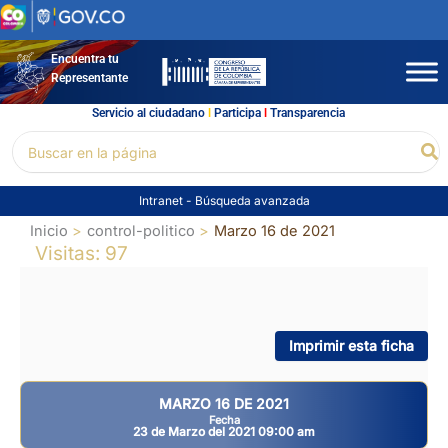
Ir
al
contenido
Encuentra tu
Representante
Servicio al ciudadano
l
Participa
l
Transparencia
Buscar
Bu
por:
Intranet
-
Búsqueda avanzada
Inicio
control-politico
Marzo 16 de 2021
Visitas: 97
Imprimir esta ficha
MARZO 16 DE 2021
Fecha
23 de Marzo del 2021 09:00 am