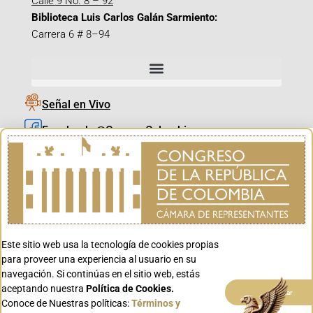
Calle 9 No. 8 – 92
Biblioteca Luis Carlos Galán Sarmiento:
Carrera 6 # 8–94
Señal en Vivo
Facebook_@CamaraColombia
Instagram_@CamaraColombia
X_@CamaraColombia
Youtube_@CamaraColombia
Tiktok_@CamaraColombia
Este sitio web usa la tecnología de cookies propias
Youtube_@CanalCongreso
para proveer una experiencia al usuario en su
navegación. Si continúas en el sitio web, estás
aceptando nuestra
Política de Cookies.
Aceptar
Conoce de Nuestras políticas:
Términos y