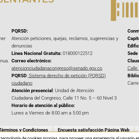
PQRSD:
Conm
mer
Atención peticiones, quejas, reclamos, sugerencias y
Capit
denuncias
Edifi
Línea Nacional Gratuita:
018000122512
Sede 
inua.
Correo electrónico:
Claus
atencionciudadanacongreso@senado.gov.co
Calle
PQRSD
:
Sistema derecho de petición (PQRSD)
Bibli
ciudadano
Carre
Atención presencial
: Unidad de Atención
Ciudadana del Congreso, Calle 11 No. 5 – 60 Nivel 3
Horario de atención al público:
Lunes a Viernes de 8:00 am a 5:00 pm
Términos y Condiciones
Encuesta satisfacción Página Web
a tecnología de cookies propias para proveer una experiencia al usuario 