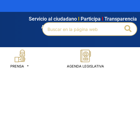
Servicio al ciudadano
l
Participa
l
Transparencia
Buscar
Bus
Agendamiento
l
Intranet
l
Búsqueda avanzada
por:
PRENSA
AGENDA LEGISLATIVA