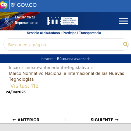
Ir
al
contenido
Encuentra tu
Representante
Servicio al ciudadano
l
Participa
l
Transparencia
Buscar
Bu
por:
Intranet
-
Búsqueda avanzada
Inicio
anexo-antecedente-legislativo
Marco Normativo Nacional e Internacional de las Nuevas
Tegnologias
Visitas: 112
24/06/2025
ANTERIOR
SIGUIENTE