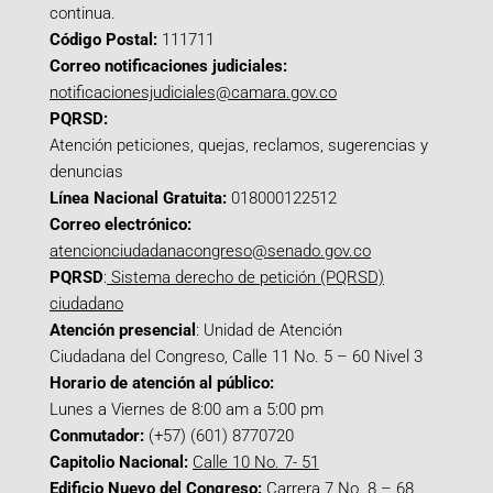
continua.
Código Postal:
111711
Correo notificaciones judiciales:
notificacionesjudiciales@camara.gov.co
PQRSD:
Atención peticiones, quejas, reclamos, sugerencias y
denuncias
Línea Nacional Gratuita:
018000122512
Correo electrónico:
atencionciudadanacongreso@senado.gov.co
PQRSD
:
Sistema derecho de petición (PQRSD)
ciudadano
Atención presencial
: Unidad de Atención
Ciudadana del Congreso, Calle 11 No. 5 – 60 Nivel 3
Horario de atención al público:
Lunes a Viernes de 8:00 am a 5:00 pm
Conmutador:
(+57) (601) 8770720
Capitolio Nacional:
Calle 10 No. 7- 51
Edificio Nuevo del Congreso:
Carrera 7 No. 8 – 68