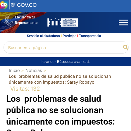
Ir
al
contenido
Encuentra tu
Representante
Servicio al ciudadano
l
Participa
l
Transparencia
Buscar
Bu
por:
Intranet
-
Búsqueda avanzada
Inicio
Noticias
Los problemas de salud pública no se solucionan
únicamente con impuestos: Saray Robayo
Visitas: 132
Los problemas de salud
pública no se solucionan
únicamente con impuestos: