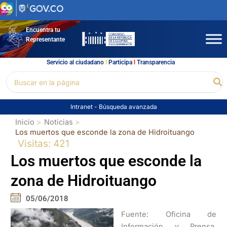
Ir
al
contenido
Encuentra tu
Representante
Servicio al ciudadano
l
Participa
l
Transparencia
Buscar
Bu
por:
Intranet
-
Búsqueda avanzada
Inicio
Noticias
Los muertos que esconde la zona de Hidroituango
Visitas: 421
Los muertos que esconde la
zona de Hidroituango
05/06/2018
Fuente: Oficina de
Información y Prensa.