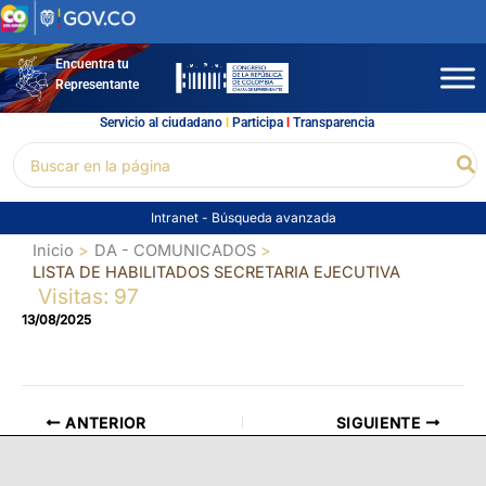
Ir
al
contenido
Encuentra tu
Representante
Servicio al ciudadano
l
Participa
l
Transparencia
Buscar
Bu
por:
Intranet
-
Búsqueda avanzada
Inicio
DA - COMUNICADOS
LISTA DE HABILITADOS SECRETARIA EJECUTIVA
Visitas: 97
13/08/2025
ANTERIOR
SIGUIENTE