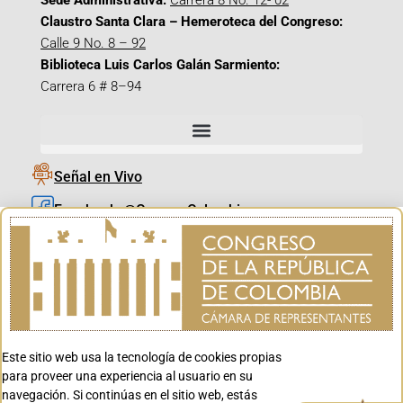
Sede Administrativa:
Carrera 8 No. 12- 02
Claustro Santa Clara – Hemeroteca del Congreso:
Calle 9 No. 8 – 92
Biblioteca Luis Carlos Galán Sarmiento:
Carrera 6 # 8–94
Señal en Vivo
Facebook_@CamaraColombia
Instagram_@CamaraColombia
X_@CamaraColombia
Youtube_@CamaraColombia
Tiktok_@CamaraColombia
Este sitio web usa la tecnología de cookies propias
Youtube_@CanalCongreso
para proveer una experiencia al usuario en su
navegación. Si continúas en el sitio web, estás