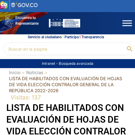
Ir
al
contenido
Encuentra tu
Representante
Servicio al ciudadano
l
Participa
l
Transparencia
Buscar
Bu
por:
Intranet
-
Búsqueda avanzada
Inicio
Noticias
LISTA DE HABILITADOS CON EVALUACIÓN DE HOJAS
DE VIDA ELECCIÓN CONTRALOR GENERAL DE LA
REPÚBLICA 2022-2026
Visitas: 137
LISTA DE HABILITADOS CON
EVALUACIÓN DE HOJAS DE
VIDA ELECCIÓN CONTRALOR