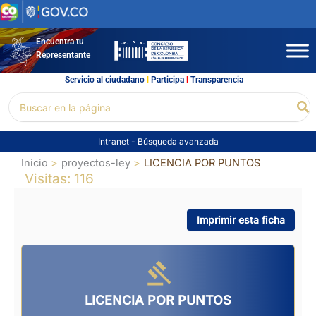
Ir
al
contenido
Encuentra tu
Representante
Servicio al ciudadano
l
Participa
l
Transparencia
Buscar
Bu
por:
Intranet
-
Búsqueda avanzada
Inicio
proyectos-ley
LICENCIA POR PUNTOS
Visitas: 116
Imprimir esta ficha
LICENCIA POR PUNTOS