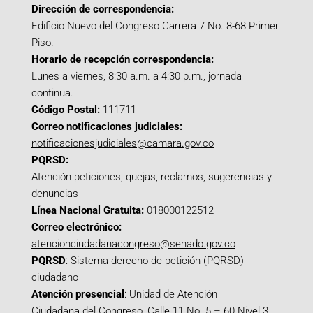
Dirección de correspondencia:
Edificio Nuevo del Congreso Carrera 7 No. 8-68 Primer
Piso.
Horario de recepción correspondencia:
Lunes a viernes, 8:30 a.m. a 4:30 p.m., jornada
continua.
Código Postal:
111711
Correo notificaciones judiciales:
notificacionesjudiciales@camara.gov.co
PQRSD:
Atención peticiones, quejas, reclamos, sugerencias y
denuncias
Línea Nacional Gratuita:
018000122512
Correo electrónico:
atencionciudadanacongreso@senado.gov.co
PQRSD
:
Sistema derecho de petición (PQRSD)
ciudadano
Atención presencial
: Unidad de Atención
Ciudadana del Congreso, Calle 11 No. 5 – 60 Nivel 3