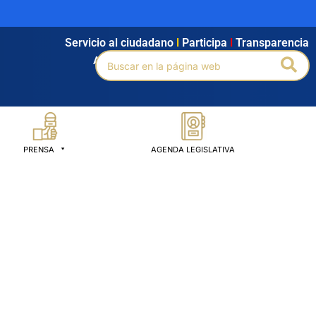
Servicio al ciudadano
l
Participa
l
Transparencia
Buscar
Bus
Agendamiento
l
Intranet
l
Búsqueda avanzada
por:
PRENSA
AGENDA LEGISLATIVA