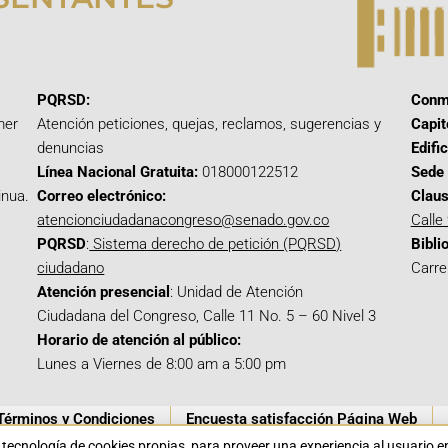
PQRSD:
Conm
mer
Atención peticiones, quejas, reclamos, sugerencias y
Capit
denuncias
Edifi
Línea Nacional Gratuita:
018000122512
Sede 
inua.
Correo electrónico:
Claus
atencionciudadanacongreso@senado.gov.co
Calle
PQRSD
:
Sistema derecho de petición (PQRSD)
Bibli
ciudadano
Carre
Atención presencial
: Unidad de Atención
Ciudadana del Congreso, Calle 11 No. 5 – 60 Nivel 3
Horario de atención al público:
Lunes a Viernes de 8:00 am a 5:00 pm
Términos y Condiciones
Encuesta satisfacción Página Web
a tecnología de cookies propias para proveer una experiencia al usuario 