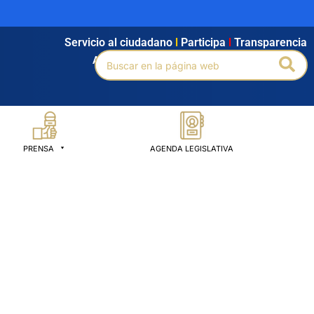
Servicio al ciudadano
l
Participa
l
Transparencia
Buscar
Bus
Agendamiento
l
Intranet
l
Búsqueda avanzada
por:
PRENSA
AGENDA LEGISLATIVA