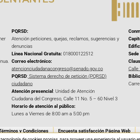
PQRSD:
Conm
mer
Atención peticiones, quejas, reclamos, sugerencias y
Capit
denuncias
Edifi
Línea Nacional Gratuita:
018000122512
Sede 
inua.
Correo electrónico:
Claus
atencionciudadanacongreso@senado.gov.co
Calle
PQRSD
:
Sistema derecho de petición (PQRSD)
Bibli
ciudadano
Carre
Atención presencial
: Unidad de Atención
Ciudadana del Congreso, Calle 11 No. 5 – 60 Nivel 3
Horario de atención al público:
Lunes a Viernes de 8:00 am a 5:00 pm
Términos y Condiciones
Encuesta satisfacción Página Web
a tecnología de cookies propias para proveer una experiencia al usuario 