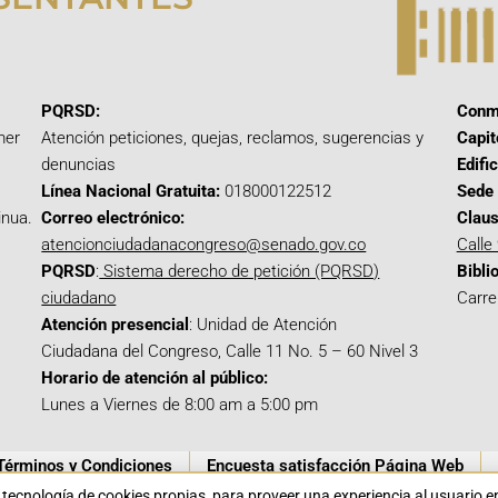
PQRSD:
Conm
mer
Atención peticiones, quejas, reclamos, sugerencias y
Capit
denuncias
Edifi
Línea Nacional Gratuita:
018000122512
Sede 
inua.
Correo electrónico:
Claus
atencionciudadanacongreso@senado.gov.co
Calle
PQRSD
:
Sistema derecho de petición (PQRSD)
Bibli
ciudadano
Carre
Atención presencial
: Unidad de Atención
Ciudadana del Congreso, Calle 11 No. 5 – 60 Nivel 3
Horario de atención al público:
Lunes a Viernes de 8:00 am a 5:00 pm
Términos y Condiciones
Encuesta satisfacción Página Web
a tecnología de cookies propias para proveer una experiencia al usuario 