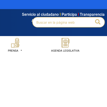
Servicio al ciudadano
l
Participa
l
Transparencia
Buscar
Bus
Agendamiento
l
Intranet
l
Búsqueda avanzada
por:
PRENSA
AGENDA LEGISLATIVA