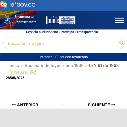
Ir
al
contenido
Encuentra tu
Representante
Servicio al ciudadano
l
Participa
l
Transparencia
Buscar
Bu
por:
Intranet
-
Búsqueda avanzada
Inicio
Buscador de leyes - año 1968
LEY 91 de 1968
Visitas: 88
28/05/2025
ANTERIOR
SIGUIENTE