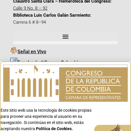
Claustro Santa Clara – Hemeroteca del Congreso:
Calle 9 No. 8 – 92
Biblioteca Luis Carlos Galán Sarmiento:
Carrera 6 # 8–94
Señal en Vivo
Facebook_@CamaraColombia
Instagram_@CamaraColombia
X_@CamaraColombia
Youtube_@CamaraColombia
Tiktok_@CamaraColombia
Este sitio web usa la tecnología de cookies propias
Youtube_@CanalCongreso
para proveer una experiencia al usuario en su
navegación. Si continúas en el sitio web, estás
aceptando nuestra
Política de Cookies.
Aceptar