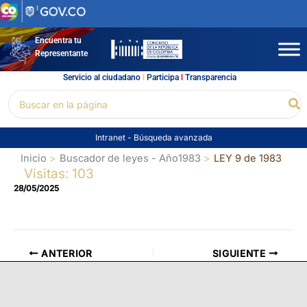
Ir
al
contenido
Encuentra tu
Representante
Servicio al ciudadano
l
Participa
l
Transparencia
Buscar
Bu
por:
Intranet
-
Búsqueda avanzada
Inicio
Buscador de leyes - Año1983
LEY 9 de 1983
Visitas: 103
28/05/2025
ANTERIOR
SIGUIENTE