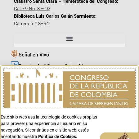
Claustro Santa Clara – Hemeroteca del Congreso:
Calle 9 No. 8 – 92
Biblioteca Luis Carlos Galán Sarmiento:
Carrera 6 # 8–94
Señal en Vivo
Facebook_@CamaraColombia
Instagram_@CamaraColombia
X_@CamaraColombia
Youtube_@CamaraColombia
Tiktok_@CamaraColombia
Este sitio web usa la tecnología de cookies propias
Youtube_@CanalCongreso
para proveer una experiencia al usuario en su
navegación. Si continúas en el sitio web, estás
aceptando nuestra
Política de Cookies.
Aceptar