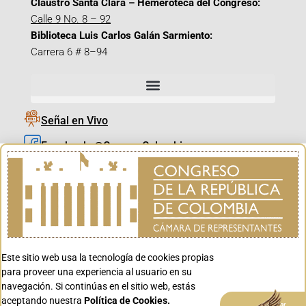
Claustro Santa Clara – Hemeroteca del Congreso:
Calle 9 No. 8 – 92
Biblioteca Luis Carlos Galán Sarmiento:
Carrera 6 # 8–94
Señal en Vivo
Facebook_@CamaraColombia
Instagram_@CamaraColombia
X_@CamaraColombia
Youtube_@CamaraColombia
Tiktok_@CamaraColombia
Este sitio web usa la tecnología de cookies propias
Youtube_@CanalCongreso
para proveer una experiencia al usuario en su
navegación. Si continúas en el sitio web, estás
aceptando nuestra
Política de Cookies.
Aceptar