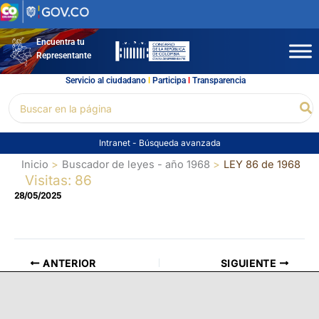
Ir
al
contenido
Encuentra tu
Representante
Servicio al ciudadano
l
Participa
l
Transparencia
Buscar
Bu
por:
Intranet
-
Búsqueda avanzada
Inicio
Buscador de leyes - año 1968
LEY 86 de 1968
Visitas: 86
28/05/2025
ANTERIOR
SIGUIENTE