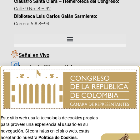
Claustro Santa Clara – Hemeroteca del Congreso:
Calle 9 No. 8 – 92
Biblioteca Luis Carlos Galán Sarmiento:
Carrera 6 # 8–94
Señal en Vivo
Facebook_@CamaraColombia
Instagram_@CamaraColombia
X_@CamaraColombia
Youtube_@CamaraColombia
Tiktok_@CamaraColombia
Este sitio web usa la tecnología de cookies propias
Youtube_@CanalCongreso
para proveer una experiencia al usuario en su
navegación. Si continúas en el sitio web, estás
aceptando nuestra
Política de Cookies.
Aceptar