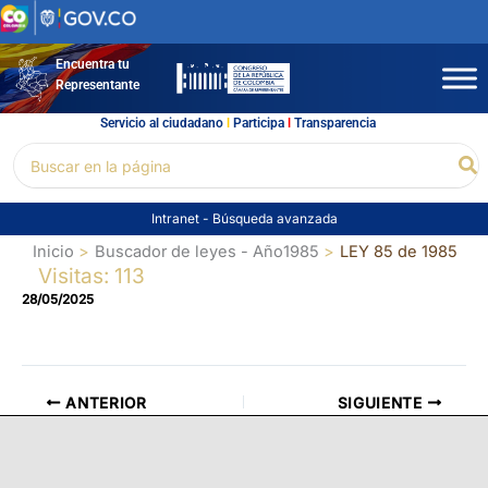
Ir
al
contenido
Encuentra tu
Representante
Servicio al ciudadano
l
Participa
l
Transparencia
Buscar
Bu
por:
Intranet
-
Búsqueda avanzada
Inicio
Buscador de leyes - Año1985
LEY 85 de 1985
Visitas: 113
28/05/2025
ANTERIOR
SIGUIENTE