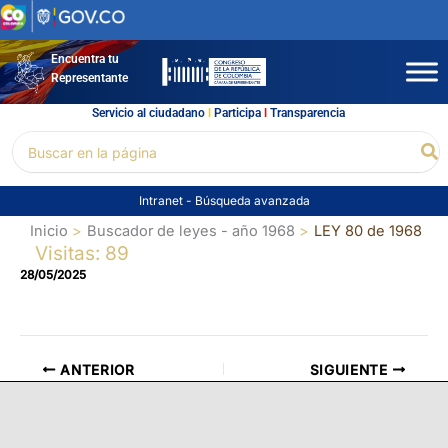
Ir
al
contenido
Encuentra tu
Representante
Servicio al ciudadano
l
Participa
l
Transparencia
Buscar
Bu
por:
Intranet
-
Búsqueda avanzada
Inicio
Buscador de leyes - año 1968
LEY 80 de 1968
Visitas: 89
28/05/2025
ANTERIOR
SIGUIENTE