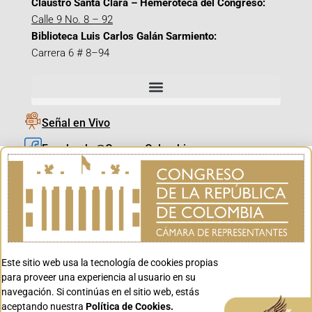
Claustro Santa Clara – Hemeroteca del Congreso:
Calle 9 No. 8 – 92
Biblioteca Luis Carlos Galán Sarmiento:
Carrera 6 # 8–94
Señal en Vivo
Facebook_@CamaraColombia
Instagram_@CamaraColombia
X_@CamaraColombia
Youtube_@CamaraColombia
Tiktok_@CamaraColombia
Este sitio web usa la tecnología de cookies propias
Youtube_@CanalCongreso
para proveer una experiencia al usuario en su
navegación. Si continúas en el sitio web, estás
aceptando nuestra
Política de Cookies.
Aceptar