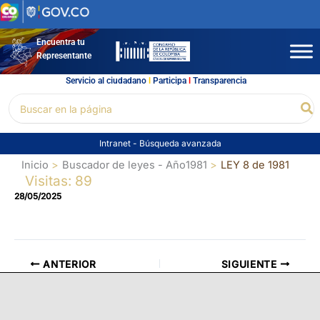
Ir
al
contenido
Encuentra tu
Representante
Servicio al ciudadano
l
Participa
l
Transparencia
Buscar
Bu
por:
Intranet
-
Búsqueda avanzada
Inicio
Buscador de leyes - Año1981
LEY 8 de 1981
Visitas: 89
28/05/2025
ANTERIOR
SIGUIENTE