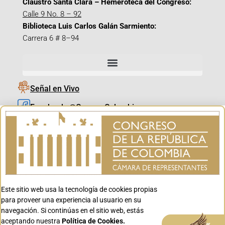
Claustro Santa Clara – Hemeroteca del Congreso:
Calle 9 No. 8 – 92
Biblioteca Luis Carlos Galán Sarmiento:
Carrera 6 # 8–94
Señal en Vivo
Facebook_@CamaraColombia
Instagram_@CamaraColombia
X_@CamaraColombia
Youtube_@CamaraColombia
Tiktok_@CamaraColombia
Este sitio web usa la tecnología de cookies propias
Youtube_@CanalCongreso
para proveer una experiencia al usuario en su
navegación. Si continúas en el sitio web, estás
aceptando nuestra
Política de Cookies.
Aceptar