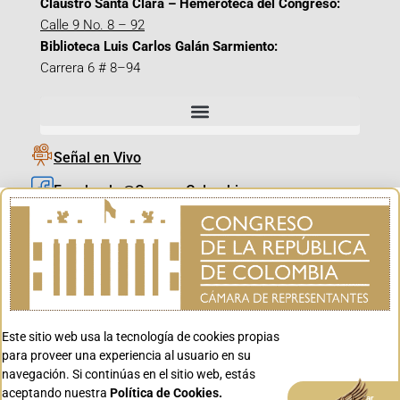
Claustro Santa Clara – Hemeroteca del Congreso:
Calle 9 No. 8 – 92
Biblioteca Luis Carlos Galán Sarmiento:
Carrera 6 # 8–94
Señal en Vivo
Facebook_@CamaraColombia
Instagram_@CamaraColombia
X_@CamaraColombia
Youtube_@CamaraColombia
Tiktok_@CamaraColombia
Este sitio web usa la tecnología de cookies propias
Youtube_@CanalCongreso
para proveer una experiencia al usuario en su
navegación. Si continúas en el sitio web, estás
aceptando nuestra
Política de Cookies.
Aceptar