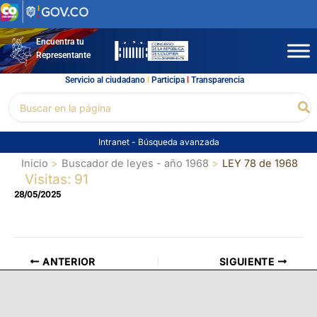
Ir
al
contenido
Encuentra tu
Representante
Servicio al ciudadano
l
Participa
l
Transparencia
Buscar
Bu
por:
Intranet
-
Búsqueda avanzada
Inicio
Buscador de leyes - año 1968
LEY 78 de 1968
Visitas: 91
28/05/2025
ANTERIOR
SIGUIENTE