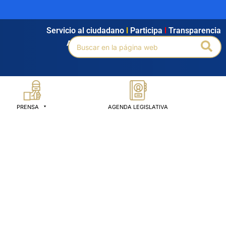
Servicio al ciudadano
l
Participa
l
Transparencia
Buscar
Bus
Agendamiento
l
Intranet
l
Búsqueda avanzada
por:
PRENSA
AGENDA LEGISLATIVA