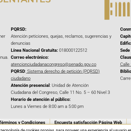
PQRSD:
Conm
mer
Atención peticiones, quejas, reclamos, sugerencias y
Capit
denuncias
Edifi
Línea Nacional Gratuita:
018000122512
Sede 
inua.
Correo electrónico:
Claus
atencionciudadanacongreso@senado.gov.co
Calle
PQRSD
:
Sistema derecho de petición (PQRSD)
Bibli
ciudadano
Carre
Atención presencial
: Unidad de Atención
Ciudadana del Congreso, Calle 11 No. 5 – 60 Nivel 3
Horario de atención al público:
Lunes a Viernes de 8:00 am a 5:00 pm
Términos y Condiciones
Encuesta satisfacción Página Web
a tecnología de cookies propias para proveer una experiencia al usuario 