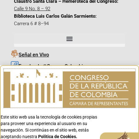
Claustro Santa Clara – Hemeroteca del Congreso:
Calle 9 No. 8 – 92
Biblioteca Luis Carlos Galán Sarmiento:
Carrera 6 # 8–94
Señal en Vivo
Facebook_@CamaraColombia
Instagram_@CamaraColombia
X_@CamaraColombia
Youtube_@CamaraColombia
Tiktok_@CamaraColombia
Este sitio web usa la tecnología de cookies propias
Youtube_@CanalCongreso
para proveer una experiencia al usuario en su
navegación. Si continúas en el sitio web, estás
aceptando nuestra
Política de Cookies.
Aceptar