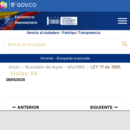
Ir
al
contenido
Encuentra tu
Representante
Servicio al ciudadano
l
Participa
l
Transparencia
Buscar
Bu
por:
Intranet
-
Búsqueda avanzada
Inicio
Buscador de leyes - Año1985
LEY 71 de 1985
Visitas: 84
28/05/2025
ANTERIOR
SIGUIENTE