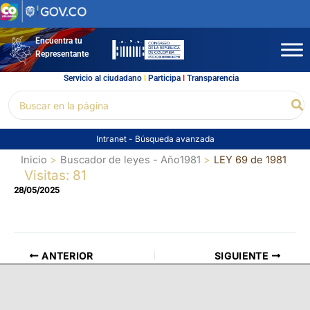
Ir
al
contenido
Encuentra tu
Representante
Servicio al ciudadano
l
Participa
l
Transparencia
Buscar
Bu
por:
Intranet
-
Búsqueda avanzada
Inicio
Buscador de leyes - Año1981
LEY 69 de 1981
Visitas: 81
28/05/2025
ANTERIOR
SIGUIENTE