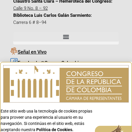
Claustro Santa Clara – Hemeroteca del Congreso:
Calle 9 No. 8 – 92
Biblioteca Luis Carlos Galán Sarmiento:
Carrera 6 # 8–94
Señal en Vivo
Facebook_@CamaraColombia
Instagram_@CamaraColombia
X_@CamaraColombia
Youtube_@CamaraColombia
Tiktok_@CamaraColombia
Este sitio web usa la tecnología de cookies propias
Youtube_@CanalCongreso
para proveer una experiencia al usuario en su
navegación. Si continúas en el sitio web, estás
aceptando nuestra
Política de Cookies.
Aceptar