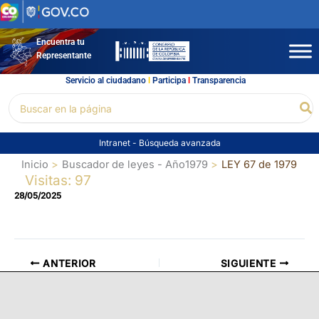
Ir
al
contenido
Encuentra tu
Representante
Servicio al ciudadano
l
Participa
l
Transparencia
Buscar
Bu
por:
Intranet
-
Búsqueda avanzada
Inicio
Buscador de leyes - Año1979
LEY 67 de 1979
Visitas: 97
28/05/2025
ANTERIOR
SIGUIENTE