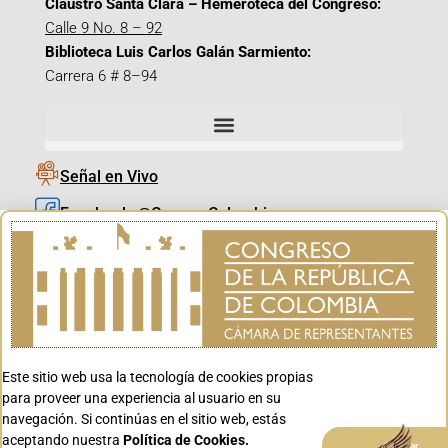
Claustro Santa Clara – Hemeroteca del Congreso:
Calle 9 No. 8 – 92
Biblioteca Luis Carlos Galán Sarmiento:
Carrera 6 # 8–94
Señal en Vivo
Facebook_@CamaraColombia
Instagram_@CamaraColombia
X_@CamaraColombia
Youtube_@CamaraColombia
Tiktok_@CamaraColombia
Este sitio web usa la tecnología de cookies propias
Youtube_@CanalCongreso
para proveer una experiencia al usuario en su
navegación. Si continúas en el sitio web, estás
aceptando nuestra
Política de Cookies.
Aceptar