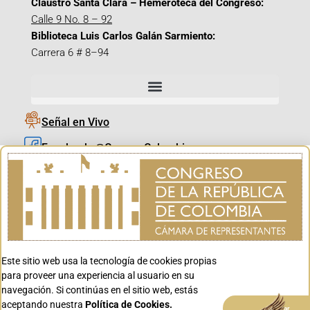
Claustro Santa Clara – Hemeroteca del Congreso:
Calle 9 No. 8 – 92
Biblioteca Luis Carlos Galán Sarmiento:
Carrera 6 # 8–94
Señal en Vivo
Facebook_@CamaraColombia
Instagram_@CamaraColombia
X_@CamaraColombia
Youtube_@CamaraColombia
Tiktok_@CamaraColombia
Este sitio web usa la tecnología de cookies propias
Youtube_@CanalCongreso
para proveer una experiencia al usuario en su
navegación. Si continúas en el sitio web, estás
aceptando nuestra
Política de Cookies.
Aceptar