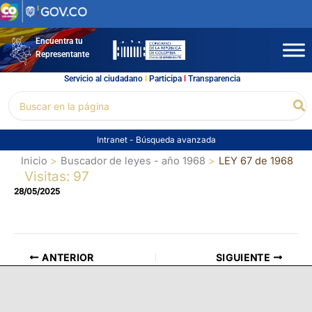
Ir
al
contenido
Encuentra tu
Representante
Servicio al ciudadano
l
Participa
l
Transparencia
Buscar
Bu
por:
Intranet
-
Búsqueda avanzada
Inicio
Buscador de leyes - año 1968
LEY 67 de 1968
Visitas: 97
28/05/2025
ANTERIOR
SIGUIENTE