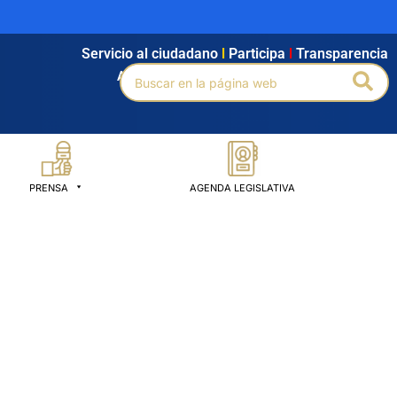
Servicio al ciudadano
l
Participa
l
Transparencia
Buscar
Bus
Agendamiento
l
Intranet
l
Búsqueda avanzada
por:
PRENSA
AGENDA LEGISLATIVA