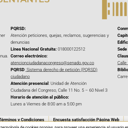
PQRSD:
Conm
mer
Atención peticiones, quejas, reclamos, sugerencias y
Capit
denuncias
Edifi
Línea Nacional Gratuita:
018000122512
Sede 
inua.
Correo electrónico:
Claus
atencionciudadanacongreso@senado.gov.co
Calle
PQRSD
:
Sistema derecho de petición (PQRSD)
Bibli
ciudadano
Carre
Atención presencial
: Unidad de Atención
Ciudadana del Congreso, Calle 11 No. 5 – 60 Nivel 3
Horario de atención al público:
Lunes a Viernes de 8:00 am a 5:00 pm
Términos y Condiciones
Encuesta satisfacción Página Web
a tecnología de cookies propias para proveer una experiencia al usuario 