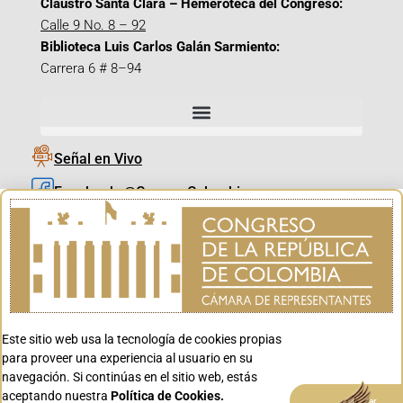
Claustro Santa Clara – Hemeroteca del Congreso:
Calle 9 No. 8 – 92
Biblioteca Luis Carlos Galán Sarmiento:
Carrera 6 # 8–94
Señal en Vivo
Facebook_@CamaraColombia
Instagram_@CamaraColombia
X_@CamaraColombia
Youtube_@CamaraColombia
Tiktok_@CamaraColombia
Este sitio web usa la tecnología de cookies propias
Youtube_@CanalCongreso
para proveer una experiencia al usuario en su
navegación. Si continúas en el sitio web, estás
aceptando nuestra
Política de Cookies.
Aceptar