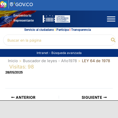
Ir
al
contenido
Encuentra tu
Representante
Servicio al ciudadano
l
Participa
l
Transparencia
Buscar
Bu
por:
Intranet
-
Búsqueda avanzada
Inicio
Buscador de leyes - Año1978
LEY 64 de 1978
Visitas: 98
28/05/2025
ANTERIOR
SIGUIENTE