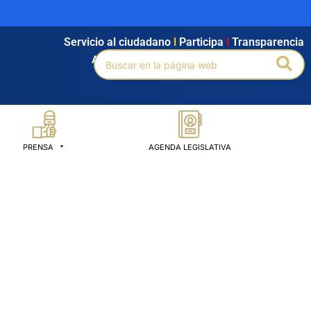
Servicio al ciudadano
l
Participa
l
Transparencia
Buscar
Bus
Agendamiento
l
Intranet
l
Búsqueda avanzada
por:
PRENSA
AGENDA LEGISLATIVA