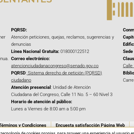
PQRSD:
Conm
mer
Atención peticiones, quejas, reclamos, sugerencias y
Capit
denuncias
Edifi
Línea Nacional Gratuita:
018000122512
Sede 
inua.
Correo electrónico:
Claus
atencionciudadanacongreso@senado.gov.co
Calle
PQRSD
:
Sistema derecho de petición (PQRSD)
Bibli
ciudadano
Carre
Atención presencial
: Unidad de Atención
Ciudadana del Congreso, Calle 11 No. 5 – 60 Nivel 3
Horario de atención al público:
Lunes a Viernes de 8:00 am a 5:00 pm
Términos y Condiciones
Encuesta satisfacción Página Web
a tecnología de cookies propias para proveer una experiencia al usuario 