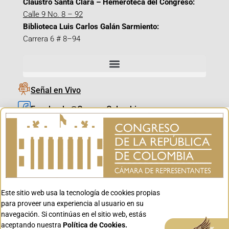
Claustro Santa Clara – Hemeroteca del Congreso:
Calle 9 No. 8 – 92
Biblioteca Luis Carlos Galán Sarmiento:
Carrera 6 # 8–94
Señal en Vivo
Facebook_@CamaraColombia
Instagram_@CamaraColombia
X_@CamaraColombia
Youtube_@CamaraColombia
Tiktok_@CamaraColombia
Este sitio web usa la tecnología de cookies propias
Youtube_@CanalCongreso
para proveer una experiencia al usuario en su
navegación. Si continúas en el sitio web, estás
aceptando nuestra
Política de Cookies.
Aceptar