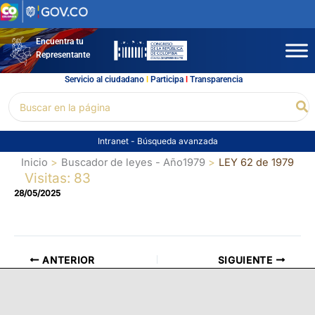
Ir
al
contenido
Encuentra tu
Representante
Servicio al ciudadano
l
Participa
l
Transparencia
Buscar
Bu
por:
Intranet
-
Búsqueda avanzada
Inicio
Buscador de leyes - Año1979
LEY 62 de 1979
Visitas: 83
28/05/2025
ANTERIOR
SIGUIENTE