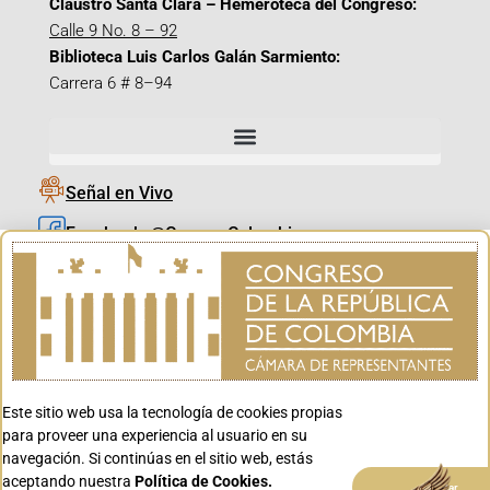
Claustro Santa Clara – Hemeroteca del Congreso:
Calle 9 No. 8 – 92
Biblioteca Luis Carlos Galán Sarmiento:
Carrera 6 # 8–94
Señal en Vivo
Facebook_@CamaraColombia
Instagram_@CamaraColombia
X_@CamaraColombia
Youtube_@CamaraColombia
Tiktok_@CamaraColombia
Este sitio web usa la tecnología de cookies propias
Youtube_@CanalCongreso
para proveer una experiencia al usuario en su
navegación. Si continúas en el sitio web, estás
aceptando nuestra
Política de Cookies.
Aceptar