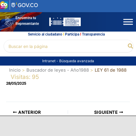
Ir
al
contenido
Encuentra tu
Representante
Servicio al ciudadano
l
Participa
l
Transparencia
Buscar
Bu
por:
Intranet
-
Búsqueda avanzada
Inicio
Buscador de leyes - Año1988
LEY 61 de 1988
Visitas: 95
28/05/2025
ANTERIOR
SIGUIENTE