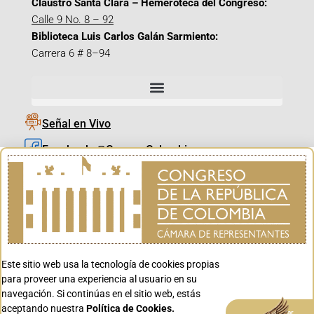
Claustro Santa Clara – Hemeroteca del Congreso:
Calle 9 No. 8 – 92
Biblioteca Luis Carlos Galán Sarmiento:
Carrera 6 # 8–94
Señal en Vivo
Facebook_@CamaraColombia
Instagram_@CamaraColombia
X_@CamaraColombia
Youtube_@CamaraColombia
Tiktok_@CamaraColombia
Este sitio web usa la tecnología de cookies propias
Youtube_@CanalCongreso
para proveer una experiencia al usuario en su
navegación. Si continúas en el sitio web, estás
aceptando nuestra
Política de Cookies.
Aceptar