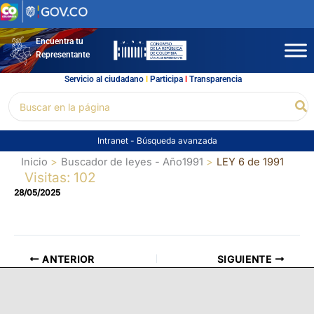
Ir
al
contenido
Encuentra tu
Representante
Servicio al ciudadano
l
Participa
l
Transparencia
Buscar
Bu
por:
Intranet
-
Búsqueda avanzada
Inicio
Buscador de leyes - Año1991
LEY 6 de 1991
Visitas: 102
28/05/2025
ANTERIOR
SIGUIENTE