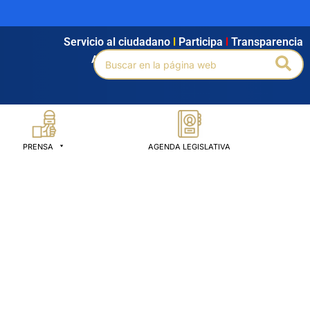
Servicio al ciudadano
l
Participa
l
Transparencia
Buscar
Bus
Agendamiento
l
Intranet
l
Búsqueda avanzada
por:
PRENSA
AGENDA LEGISLATIVA