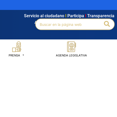
Servicio al ciudadano
l
Participa
l
Transparencia
Buscar
Bus
Agendamiento
l
Intranet
l
Búsqueda avanzada
por:
PRENSA
AGENDA LEGISLATIVA