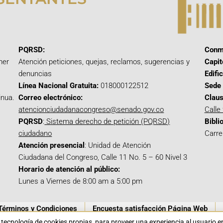
PQRSD:
Conm
mer
Atención peticiones, quejas, reclamos, sugerencias y
Capit
denuncias
Edifi
Línea Nacional Gratuita:
018000122512
Sede 
inua.
Correo electrónico:
Claus
atencionciudadanacongreso@senado.gov.co
Calle
PQRSD
:
Sistema derecho de petición (PQRSD)
Bibli
ciudadano
Carre
Atención presencial
: Unidad de Atención
Ciudadana del Congreso, Calle 11 No. 5 – 60 Nivel 3
Horario de atención al público:
Lunes a Viernes de 8:00 am a 5:00 pm
Términos y Condiciones
Encuesta satisfacción Página Web
a tecnología de cookies propias para proveer una experiencia al usuario 