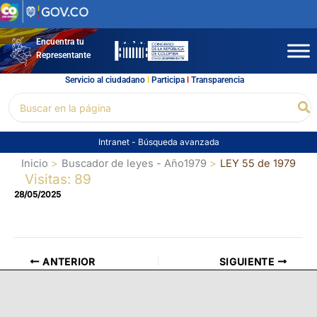
Ir
al
contenido
Encuentra tu
Representante
Servicio al ciudadano
l
Participa
l
Transparencia
Buscar
Bu
por:
Intranet
-
Búsqueda avanzada
Inicio
Buscador de leyes - Año1979
LEY 55 de 1979
Visitas: 89
28/05/2025
ANTERIOR
SIGUIENTE