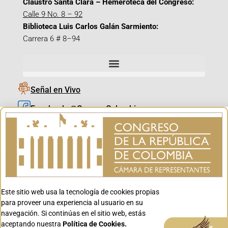
Claustro Santa Clara – Hemeroteca del Congreso:
Calle 9 No. 8 – 92
Biblioteca Luis Carlos Galán Sarmiento:
Carrera 6 # 8–94
Señal en Vivo
Facebook_@CamaraColombia
Instagram_@CamaraColombia
X_@CamaraColombia
Youtube_@CamaraColombia
Tiktok_@CamaraColombia
Este sitio web usa la tecnología de cookies propias
Youtube_@CanalCongreso
para proveer una experiencia al usuario en su
navegación. Si continúas en el sitio web, estás
aceptando nuestra
Política de Cookies.
Aceptar