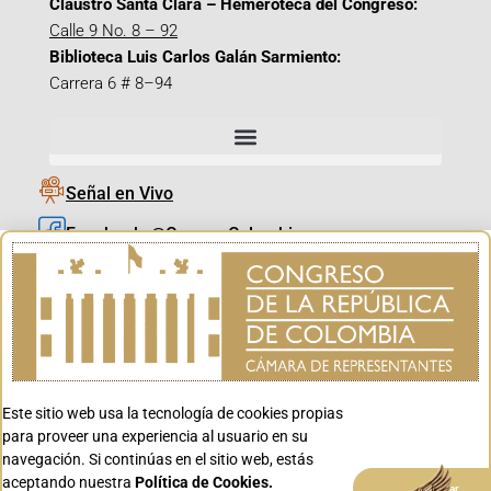
Claustro Santa Clara – Hemeroteca del Congreso:
Calle 9 No. 8 – 92
Biblioteca Luis Carlos Galán Sarmiento:
Carrera 6 # 8–94
Señal en Vivo
Facebook_@CamaraColombia
Instagram_@CamaraColombia
X_@CamaraColombia
Youtube_@CamaraColombia
Tiktok_@CamaraColombia
Este sitio web usa la tecnología de cookies propias
Youtube_@CanalCongreso
para proveer una experiencia al usuario en su
navegación. Si continúas en el sitio web, estás
aceptando nuestra
Política de Cookies.
Aceptar