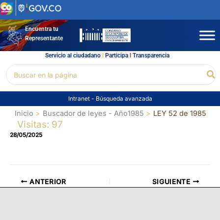
Ir
al
contenido
Encuentra tu
Representante
Servicio al ciudadano
l
Participa
l
Transparencia
Buscar
Bu
por:
Intranet
-
Búsqueda avanzada
Inicio
Buscador de leyes - Año1985
LEY 52 de 1985
Visitas: 97
28/05/2025
ANTERIOR
SIGUIENTE