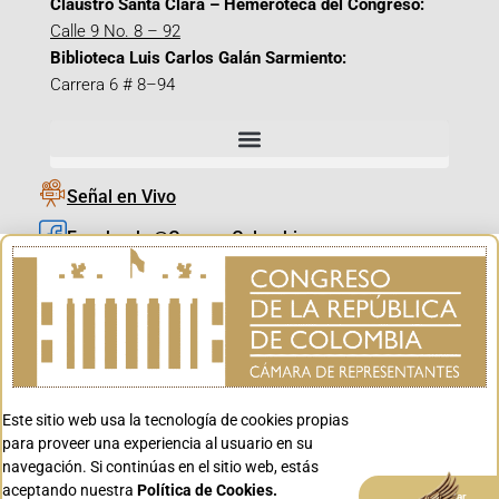
Claustro Santa Clara – Hemeroteca del Congreso:
Calle 9 No. 8 – 92
Biblioteca Luis Carlos Galán Sarmiento:
Carrera 6 # 8–94
Señal en Vivo
Facebook_@CamaraColombia
Instagram_@CamaraColombia
X_@CamaraColombia
Youtube_@CamaraColombia
Tiktok_@CamaraColombia
Este sitio web usa la tecnología de cookies propias
Youtube_@CanalCongreso
para proveer una experiencia al usuario en su
navegación. Si continúas en el sitio web, estás
aceptando nuestra
Política de Cookies.
Aceptar