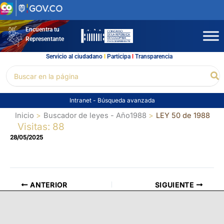
Ir
al
contenido
Encuentra tu
Representante
Servicio al ciudadano
l
Participa
l
Transparencia
Buscar
Bu
por:
Intranet
-
Búsqueda avanzada
Inicio
Buscador de leyes - Año1988
LEY 50 de 1988
Visitas: 88
28/05/2025
ANTERIOR
SIGUIENTE