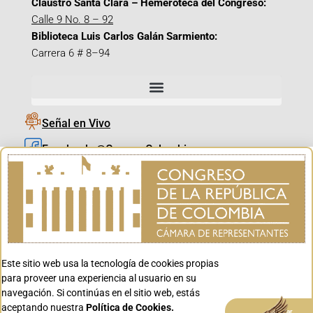
Claustro Santa Clara – Hemeroteca del Congreso:
Calle 9 No. 8 – 92
Biblioteca Luis Carlos Galán Sarmiento:
Carrera 6 # 8–94
Señal en Vivo
Facebook_@CamaraColombia
Instagram_@CamaraColombia
X_@CamaraColombia
Youtube_@CamaraColombia
Tiktok_@CamaraColombia
Este sitio web usa la tecnología de cookies propias
Youtube_@CanalCongreso
para proveer una experiencia al usuario en su
navegación. Si continúas en el sitio web, estás
aceptando nuestra
Política de Cookies.
Aceptar