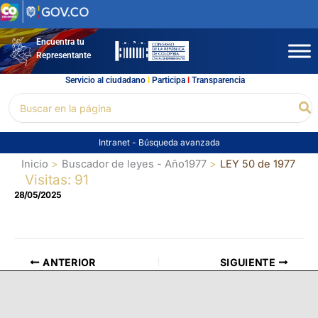
Ir
al
contenido
Encuentra tu
Representante
Servicio al ciudadano
l
Participa
l
Transparencia
Buscar
Bu
por:
Intranet
-
Búsqueda avanzada
Inicio
Buscador de leyes - Año1977
LEY 50 de 1977
Visitas: 91
28/05/2025
ANTERIOR
SIGUIENTE