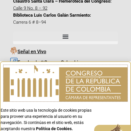
Claustro Santa Clara – Hemeroteca del Congreso:
Calle 9 No. 8 – 92
Biblioteca Luis Carlos Galán Sarmiento:
Carrera 6 # 8–94
Señal en Vivo
Facebook_@CamaraColombia
Instagram_@CamaraColombia
X_@CamaraColombia
Youtube_@CamaraColombia
Tiktok_@CamaraColombia
Este sitio web usa la tecnología de cookies propias
Youtube_@CanalCongreso
para proveer una experiencia al usuario en su
navegación. Si continúas en el sitio web, estás
aceptando nuestra
Política de Cookies.
Aceptar