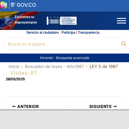
Ir
al
contenido
Encuentra tu
Representante
Servicio al ciudadano
l
Participa
l
Transparencia
Buscar
Bu
por:
Intranet
-
Búsqueda avanzada
Inicio
Buscador de leyes - Año1987
LEY 5 de 1987
Visitas: 87
28/05/2025
ANTERIOR
SIGUIENTE