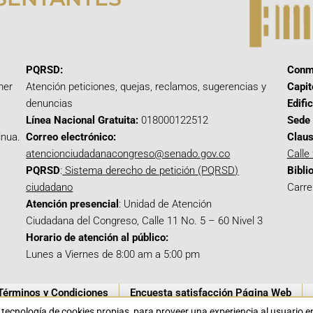
PQRSD:
Conm
mer
Atención peticiones, quejas, reclamos, sugerencias y
Capit
denuncias
Edifi
Línea Nacional Gratuita:
018000122512
Sede 
inua.
Correo electrónico:
Claus
atencionciudadanacongreso@senado.gov.co
Calle
PQRSD
:
Sistema derecho de petición (PQRSD)
Bibli
ciudadano
Carre
Atención presencial
: Unidad de Atención
Ciudadana del Congreso, Calle 11 No. 5 – 60 Nivel 3
Horario de atención al público:
Lunes a Viernes de 8:00 am a 5:00 pm
Términos y Condiciones
Encuesta satisfacción Página Web
a tecnología de cookies propias para proveer una experiencia al usuario 