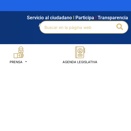
Servicio al ciudadano
l
Participa
l
Transparencia
Buscar
Bus
Agendamiento
l
Intranet
l
Búsqueda avanzada
por:
PRENSA
AGENDA LEGISLATIVA