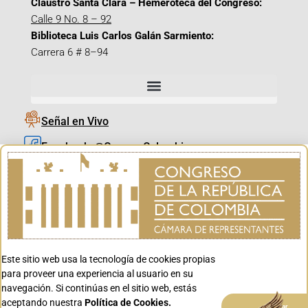
Claustro Santa Clara – Hemeroteca del Congreso:
Calle 9 No. 8 – 92
Biblioteca Luis Carlos Galán Sarmiento:
Carrera 6 # 8–94
Señal en Vivo
Facebook_@CamaraColombia
Instagram_@CamaraColombia
X_@CamaraColombia
Youtube_@CamaraColombia
Tiktok_@CamaraColombia
Este sitio web usa la tecnología de cookies propias
Youtube_@CanalCongreso
para proveer una experiencia al usuario en su
navegación. Si continúas en el sitio web, estás
aceptando nuestra
Política de Cookies.
Aceptar