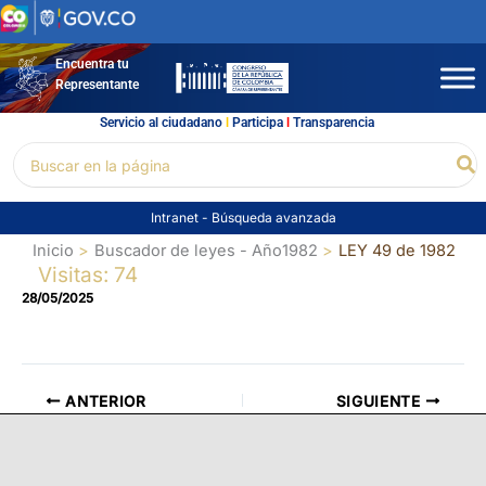
Ir
al
contenido
Encuentra tu
Representante
Servicio al ciudadano
l
Participa
l
Transparencia
Buscar
Bu
por:
Intranet
-
Búsqueda avanzada
Inicio
Buscador de leyes - Año1982
LEY 49 de 1982
Visitas: 74
28/05/2025
ANTERIOR
SIGUIENTE