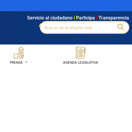
Servicio al ciudadano
l
Participa
l
Transparencia
Buscar
Bus
Agendamiento
l
Intranet
l
Búsqueda avanzada
por:
PRENSA
AGENDA LEGISLATIVA