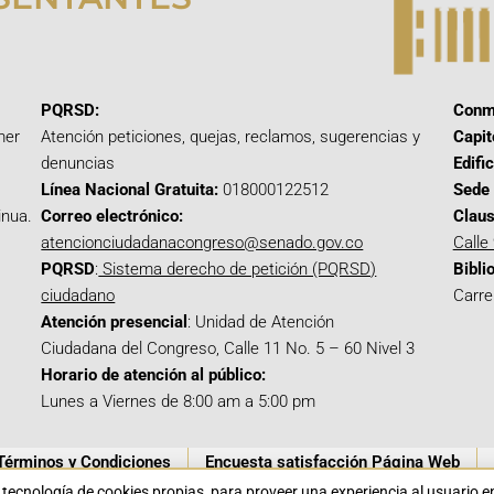
PQRSD:
Conm
mer
Atención peticiones, quejas, reclamos, sugerencias y
Capit
denuncias
Edifi
Línea Nacional Gratuita:
018000122512
Sede 
inua.
Correo electrónico:
Claus
atencionciudadanacongreso@senado.gov.co
Calle
PQRSD
:
Sistema derecho de petición (PQRSD)
Bibli
ciudadano
Carre
Atención presencial
: Unidad de Atención
Ciudadana del Congreso, Calle 11 No. 5 – 60 Nivel 3
Horario de atención al público:
Lunes a Viernes de 8:00 am a 5:00 pm
Términos y Condiciones
Encuesta satisfacción Página Web
a tecnología de cookies propias para proveer una experiencia al usuario 