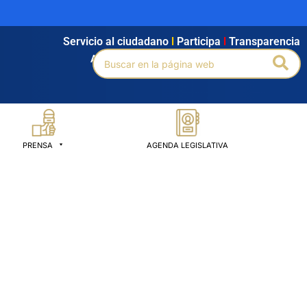
Servicio al ciudadano
l
Participa
l
Transparencia
Buscar
Bus
Agendamiento
l
Intranet
l
Búsqueda avanzada
por:
PRENSA
AGENDA LEGISLATIVA