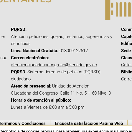
PQRSD:
Conm
mer
Atención peticiones, quejas, reclamos, sugerencias y
Capit
denuncias
Edifi
Línea Nacional Gratuita:
018000122512
Sede 
inua.
Correo electrónico:
Claus
atencionciudadanacongreso@senado.gov.co
Calle
PQRSD
:
Sistema derecho de petición (PQRSD)
Bibli
ciudadano
Carre
Atención presencial
: Unidad de Atención
Ciudadana del Congreso, Calle 11 No. 5 – 60 Nivel 3
Horario de atención al público:
Lunes a Viernes de 8:00 am a 5:00 pm
Términos y Condiciones
Encuesta satisfacción Página Web
a tecnología de cookies propias para proveer una experiencia al usuario 