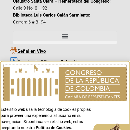
Claustro Santa Clara – Hemeroteca del Congreso:
Calle 9 No. 8 – 92
Biblioteca Luis Carlos Galán Sarmiento:
Carrera 6 # 8–94
Señal en Vivo
Facebook_@CamaraColombia
Instagram_@CamaraColombia
X_@CamaraColombia
Youtube_@CamaraColombia
Tiktok_@CamaraColombia
Este sitio web usa la tecnología de cookies propias
Youtube_@CanalCongreso
para proveer una experiencia al usuario en su
navegación. Si continúas en el sitio web, estás
aceptando nuestra
Política de Cookies.
Aceptar