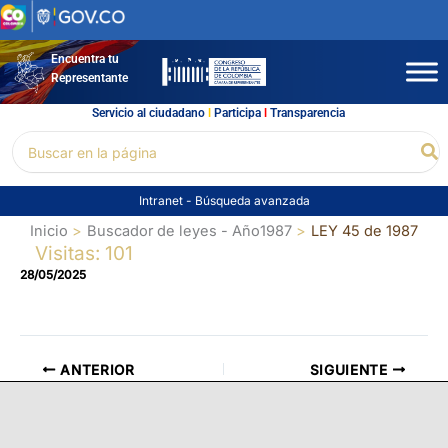
Ir
al
contenido
Encuentra tu
Representante
Servicio al ciudadano
l
Participa
l
Transparencia
Buscar
Bu
por:
Intranet
-
Búsqueda avanzada
Inicio
Buscador de leyes - Año1987
LEY 45 de 1987
Visitas: 101
28/05/2025
ANTERIOR
SIGUIENTE